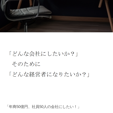
ト
MARCAS
Management
2026
年
1
月
10
日
by
「年商50億円、社員50人の会社にしたい！」
HORII