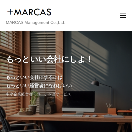
株
ー
コ
式
ン
会
メ
テ
社
ニ
株
MARCAS Management Co.,Ltd.
ュ
ン
マ
ー
式
ー
ツ
会
カ
へ
社
ス
ス
マ
・
もっといい会社にしよ！
キ
ー
マ
ッ
ネ
カ
プ
もっといい会社にするには
ジ
ス
メ
もっといい経営者になればいい
・
ン
中小企業経営者向コーチングサービス
マ
ト
ネ
ジ
メ
ン